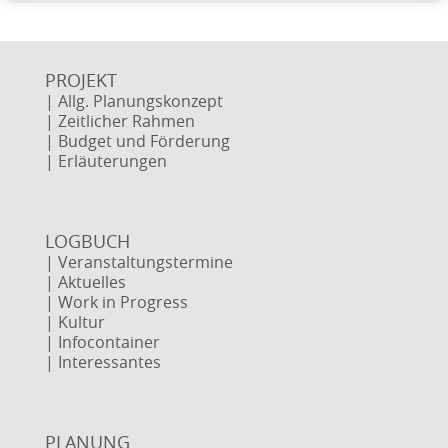
„Der deutsche Großmeister des komischen Gedichts“
(Tagesspiegel)
PROJEKT
| Allg. Planungskonzept
| Zeitlicher Rahmen
„Den find ich schon lange klasse“ (Elke Heidenreich)
| Budget und Förderung
| Erläuterungen
Foto: Thomas Hintner
LOGBUCH
| Veranstaltungstermine
| Aktuelles
| Work in Progress
| Kultur
| Infocontainer
| Interessantes
PLANUNG