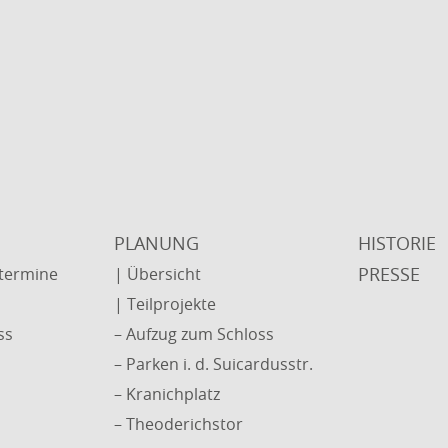
PLANUNG
HISTORIE
PRESSE
stermine
| Übersicht
| Teilprojekte
ss
– Aufzug zum Schloss
– Parken i. d. Suicardusstr.
– Kranichplatz
– Theoderichstor