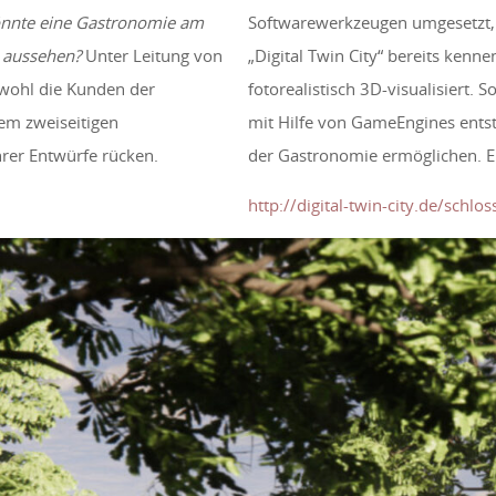
nnte eine Gastronomie am
Softwarewerkzeugen umgesetzt, 
s aussehen?
Unter Leitung von
„Digital Twin City“ bereits kenn
sowohl die Kunden der
fotorealistisch 3D-visualisiert. 
nem zweiseitigen
mit Hilfe von GameEngines entst
rer Entwürfe rücken.
der Gastronomie ermöglichen. Ei
http://digital-twin-city.de/schlo